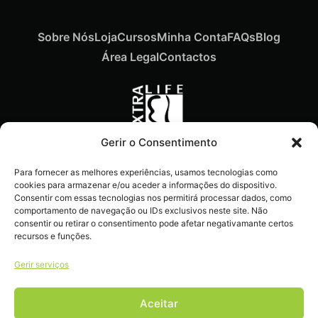
Sobre Nós
Loja
Cursos
Minha Conta
FAQs
Blog
Área Legal
Contactos
Gerir o Consentimento
Recebe ofertas exclusivas,
Para fornecer as melhores experiências, usamos tecnologias como
novidades e dicas
cookies para armazenar e/ou aceder a informações do dispositivo.
imperdíveis diretamente no
Consentir com essas tecnologias nos permitirá processar dados, como
comportamento de navegação ou IDs exclusivos neste site. Não
teu e-mail.
consentir ou retirar o consentimento pode afetar negativamante certos
recursos e funções.
Gerir serviços
Aceitar