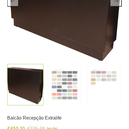
Balcão Recepção Extralife
€
455,10
€
725,70
Iva Inc.