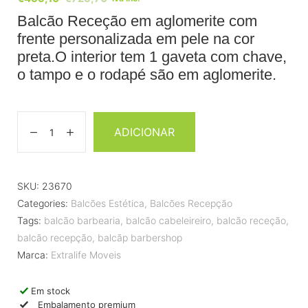
Balcão Receção em aglomerite com
frente personalizada em pele na cor
preta.O interior tem 1 gaveta com chave,
o tampo e o rodapé são em aglomerite.
ADICIONAR
SKU:
23670
Categories:
Balcões Estética
,
Balcões Recepção
Tags:
balcão barbearia
,
balcão cabeleireiro
,
balcão receção
,
balcão recepção
,
balcãp barbershop
Marca:
Extralife Moveis
Em stock
Embalamento premium