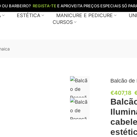
O OU BARBEIRO?
REGISTA-TE
E APROVEITA PREÇOS ESPECIAIS SÓ PARA
A
ESTÉTICA
MANICURE E PEDICURE
UN
CURSOS
maica
Balcão de
€
407,18
Balcã
Ilumi
cabele
estéti