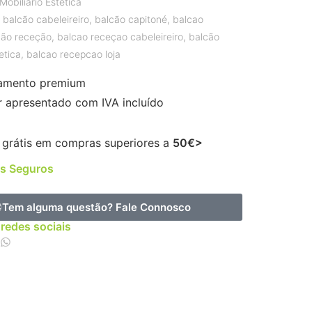
Mobiliário Estética
,
balcão cabeleireiro
,
balcão capitoné
,
balcao
cão receção
,
balcao receçao cabeleireiro
,
balcão
etica
,
balcao recepcao loja
amento premium
r apresentado com IVA incluído
 grátis em compras superiores a
50€>
s Seguros
Tem alguma questão?
Fale Connosco
 redes sociais