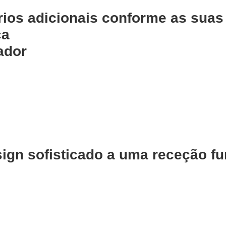
rios adicionais conforme as suas
ça
ador
ign sofisticado
a uma
receção fu