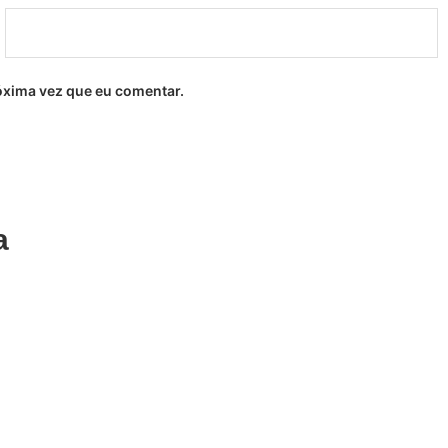
óxima vez que eu comentar.
a
Adicionar
 de Pentear
Sofá de Espera
reiro Zelta
Cabeleireiro Dup