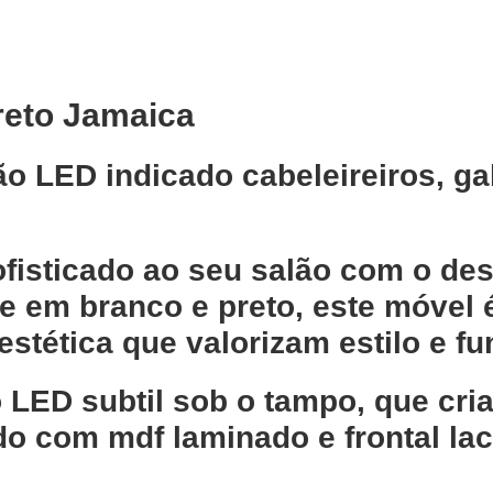
reto Jamaica
 LED indicado cabeleireiros, gabi
fisticado ao seu salão com o de
te em
branco e preto
, este móvel 
 estética que valorizam estilo e f
 LED subtil sob o tampo
, que cr
ado com
mdf laminado
e frontal la