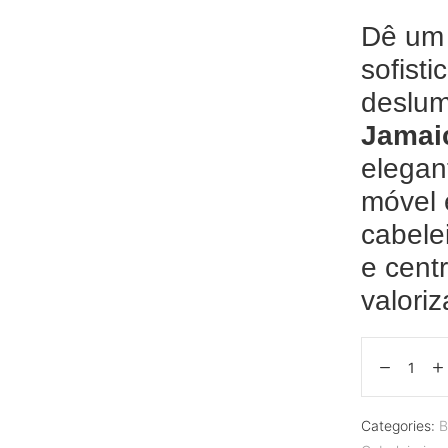
Dê um
sofist
deslu
Jamai
elega
móvel 
cabelei
e cent
valoriz
Categories:
B