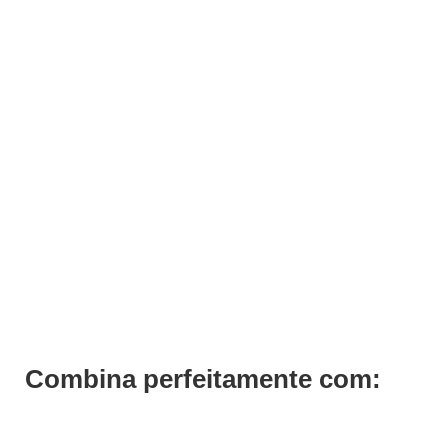
Balcão de recepção Bolt Privé
Pedir Orçamento
Combina perfeitamente com: