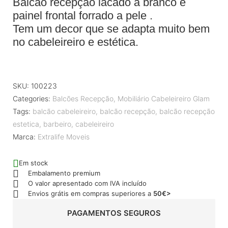
Balcão recepção lacado a branco e
painel frontal forrado a pele .
Tem um decor que se adapta muito bem
no cabeleireiro e estética.
SKU:
100223
Categories:
Balcões Recepção
,
Mobiliário Cabeleireiro Glam
Tags:
balcão cabeleireiro
,
balcão recepção
,
balcão recepção
estetica
,
barbeiro
,
cabeleireiro
Marca:
Extralife Moveis
Em stock
Embalamento premium
O valor apresentado com IVA incluído
Envios grátis em compras superiores a
50€>
PAGAMENTOS SEGUROS