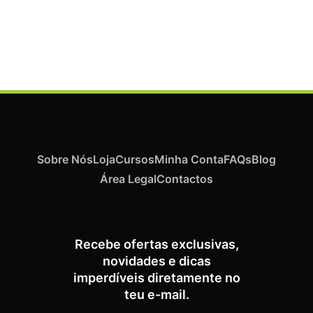
Termix Plus Escova Cabelos Grossos 32mm
€
19,07
Iva Inc.
Sobre Nós
Loja
Cursos
Minha Conta
FAQs
Blog
Área Legal
Contactos
Recebe ofertas exclusivas,
novidades e dicas
imperdíveis diretamente no
teu e-mail.