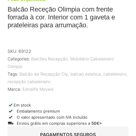
Balcão Receção Olimpia com frente
forrada à cor. Interior com 1 gaveta e
prateleiras para arrumação.
SKU:
69122
Categories:
Balcões Recepção
,
Mobiliário Cabeleireiro
Olimpia
Tags:
Balcão de Recepção Oly
,
balcao estetica
,
cabeleireiro
,
recepção cabeleireiro
Marca:
Extralife Moveis
Em stock
Embalamento premium
O valor apresentado com IVA incluído
Envios grátis em compras superiores a
50€>
PAGAMENTOS SEGUROS