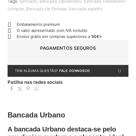
Tags:
bancada
,
Bancada cabeleireiro
,
bancada cabeleireiro
comprar
,
Bancada de Pentear
,
bancada espelho
Embalamento premium
O valor apresentado com IVA incluído
Envios grátis em compras superiores a
50€>
PAGAMENTOS SEGUROS
TEM ALGUMA QUESTÃO?
FALE CONNOSCO
Patilha nas redes sociais
Bancada Urbano
A bancada Urbano destaca-se pelo