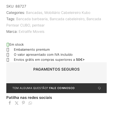
SKU:
88727
Categories:
Bancadas
,
Mobiliário Cabeleireiro Kubo
Tags:
Bancada barbearia
,
Bancada cabeleireiro
,
Bancada
Pentear CUBO
,
pentear
Marca:
Extralife Moveis
Em stock
Embalamento premium
O valor apresentado com IVA incluído
Envios grátis em compras superiores a
50€>
PAGAMENTOS SEGUROS
TEM ALGUMA QUESTÃO?
FALE CONNOSCO
Patilha nas redes sociais