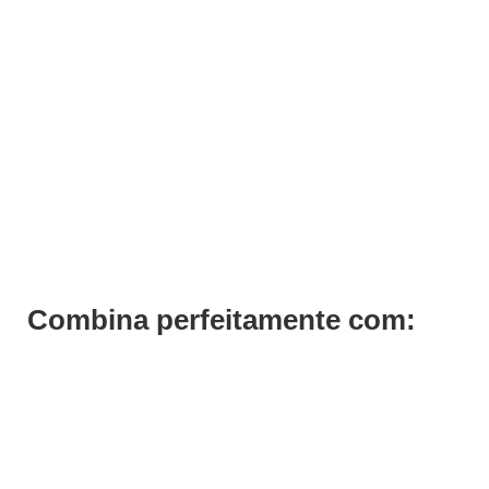
Bancada de Pentear Dupla Stark
Pedir Orçamento
Combina perfeitamente com: