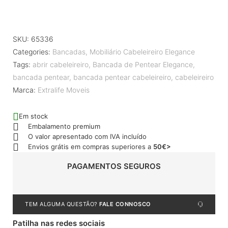
SKU:
65336
Categories:
Bancadas
,
Mobiliário Cabeleireiro Elegance
Tags:
abrir cabeleireiro
,
Bancada de Pentear Elegance
,
bancada pentear
,
bancada pentear cabeleireiro
,
cabeleireiro
Marca:
Extralife Moveis
Em stock
Embalamento premium
O valor apresentado com IVA incluído
Envios grátis em compras superiores a
50€>
PAGAMENTOS SEGUROS
TEM ALGUMA QUESTÃO?
FALE CONNOSCO
Patilha nas redes sociais