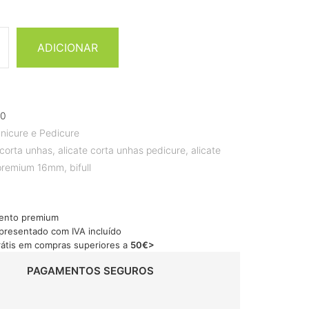
ADICIONAR
10
nicure e Pedicure
 corta unhas
,
alicate corta unhas pedicure
,
alicate
 premium 16mm
,
bifull
ento premium
apresentado com IVA incluído
rátis em compras superiores a
50€>
PAGAMENTOS SEGUROS