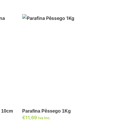
ADICIONAR
a 10cm
Parafina Pêssego 1Kg
€
11,69
Iva Inc.