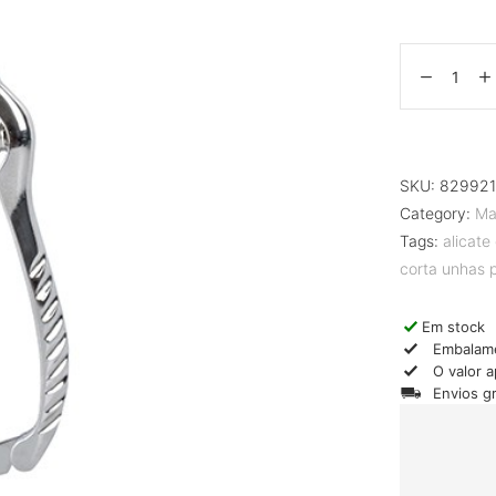
SKU:
82992
Category:
Ma
Tags:
alicate
corta unhas
Em stock
Embalam
O valor 
Envios g