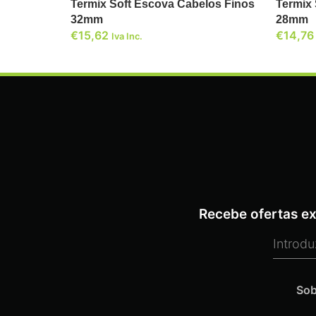
Termix Soft Escova Cabelos Finos
Termix
32mm
28mm
€
15,62
€
14,76
Iva Inc.
Recebe ofertas ex
Sob