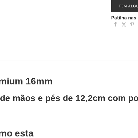
TEM ALG
Patilha nas
remium 16mm
s de mãos e pés de 12,2cm com p
mo esta