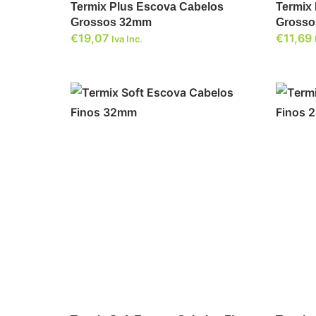
Termix Plus Escova Cabelos
Termix
Grossos 32mm
Gross
€
19,07
€
11,69
Iva Inc.
ADICIONAR