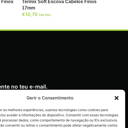
 Finos
Termix Soft Escova Cabelos Finos
17mm
€
10,70
Iva Inc.
nte no teu e-mail.
Gerir o Consentimento
er as melhores experiências, usamos tecnologias como cookies para
/ou aceder a informações do dispositivo. Consentir com essas tecnologias
ctos
rá processar dados, como comportamento de navegação ou IDs exclusivos
Não consentir ou retirar o consentimento pode afetar negativamante certos