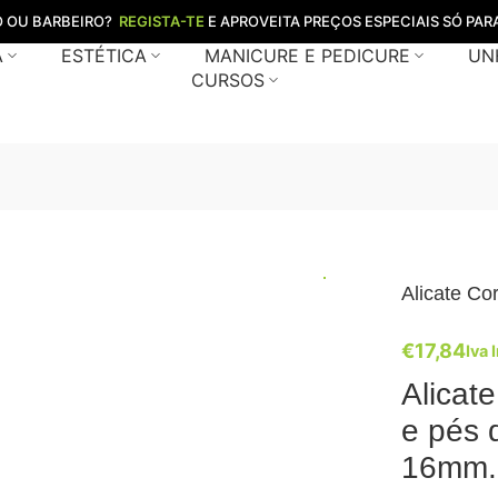
O OU BARBEIRO?
REGISTA-TE
E APROVEITA PREÇOS ESPECIAIS SÓ PARA
A
ESTÉTICA
MANICURE E PEDICURE
UN
CURSOS
Alicate C
€
17,84
Iva 
Alicat
e pés 
16mm.