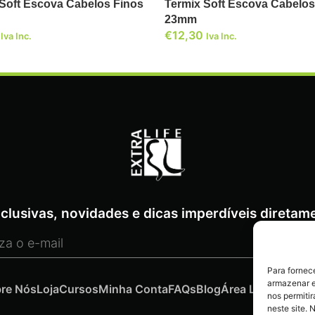
 Soft Escova Cabelos Finos
Termix Soft Escova Cabelos
23mm
€
12,30
Iva Inc.
Iva Inc.
clusivas, novidades e dicas imperdíveis diretame
Para fornec
armazenar e
re Nós
Loja
Cursos
Minha Conta
FAQs
Blog
Área Legal
Conta
nos permiti
neste site. 