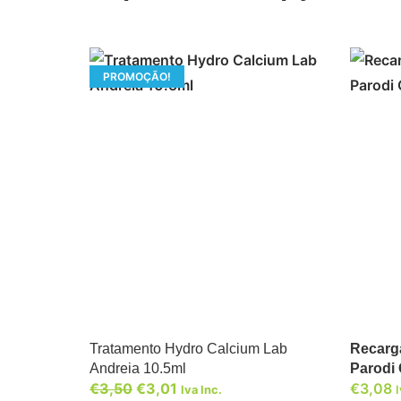
PROMOÇÃO!
Tratamento Hydro Calcium Lab
Recarga
Andreia 10.5ml
Parodi 
€
3,50
€
3,01
€
3,08
Iva Inc.
I