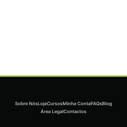
ADICIONAR
Termix Plus Escova Cabelos Grossos 32mm
€
21,03
Iva Inc.
Sobre Nós
Loja
Cursos
Minha Conta
FAQs
Blog
Área Legal
Contactos