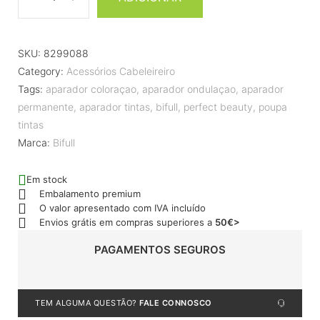
SKU:
8299088
Category:
Acessórios Cabeleireiro
Tags:
aparador coloraçao
,
aparador ondulaçao
,
aparador
permanente
,
aparador tintas
,
bifull
,
perfect beauty
,
poupa
tintas
Marca:
Bifull
Em stock
Embalamento premium
O valor apresentado com IVA incluído
Envios grátis em compras superiores a
50€>
PAGAMENTOS SEGUROS
TEM ALGUMA QUESTÃO?
FALE CONNOSCO