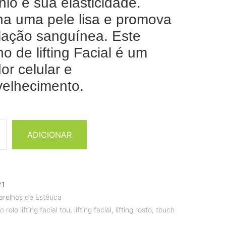
nio e sua elasticidade.
a uma pele lisa e promova
ulação sanguínea. Este
o de lifting Facial é um
or celular e
velhecimento.
ADICIONAR
21
arelhos de Estética
 rolo lifting facial tou
,
lifting facial
,
lifting rosto
,
touch