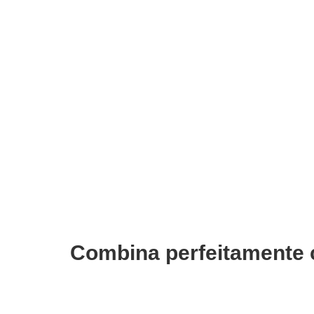
ADICIONAR
Espelho Led Maquilhagem TB-1677
Enrola
Touch Beauty
Beauty
€
35,61
€
12,92
Iva Inc.
Combina perfeitamente