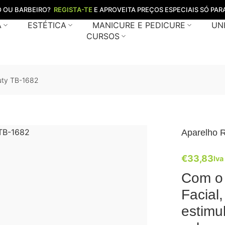
O OU BARBEIRO?
REGISTA-TE
E APROVEITA PREÇOS ESPECIAIS SÓ PARA
A
ESTÉTICA
MANICURE E PEDICURE
UN
CURSOS
auty TB-1682
Aparelho R
€
33,83
Iva
Com o 
Facial
estimu