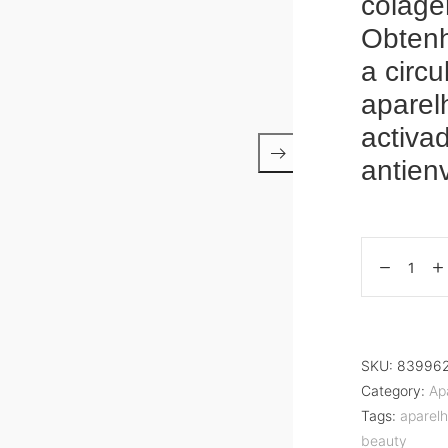
colage
Obtenh
a circ
aparelh
activad
antien
SKU:
83996
Category:
Ap
Tags:
aparelho
beauty