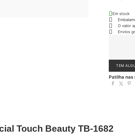
Em stock
Embalam
O valor 
Envios g
TEM ALG
Patilha nas
acial Touch Beauty TB-1682