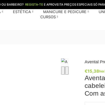
O OU BARBEIRO?
REGISTA-TE
E APROVEITA PREÇOS ESPECIAIS SÓ PARA
A
ESTÉTICA
MANICURE E PEDICURE
UN
CURSOS
Avental Pr
€
15,38
Iva 
Aventa
cabele
Com a