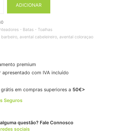
ADICIONAR
40
nteadores - Batas - Toalhas
 barbeiro
,
avental cabeleireiro
,
avental coloraçao
amento premium
r apresentado com IVA incluído
 grátis em compras superiores a
50€>
s Seguros
alguma questão?
Fale Connosco
 redes sociais