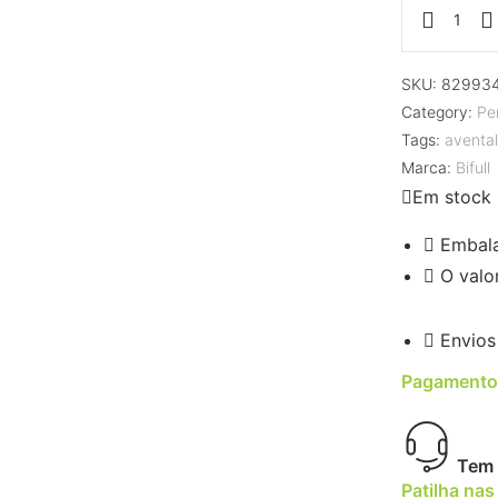
SKU:
82993
Category:
Pe
Tags:
avental
Marca:
Bifull
Em stock
Embal
O valo
Envios
Pagamento
Tem 
Patilha nas