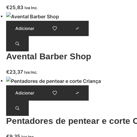
€
25,83
Iva Inc.
Adicionar
Avental Barber Shop
€
23,37
Iva Inc.
Adicionar
Pentadores de pentear e corte 
€
9,35
Iva Inc.