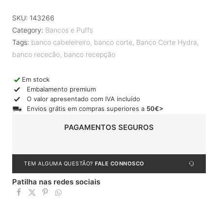
SKU:
143266
Category:
Bancos e Puffs
Tags:
banco cabeleireiro
,
banco corte
,
Banco Corte Hydra
,
banco rececão
,
banco recepção
Em stock
Embalamento premium
O valor apresentado com IVA incluído
Envios grátis em compras superiores a
50€>
PAGAMENTOS SEGUROS
TEM ALGUMA QUESTÃO?
FALE CONNOSCO
Patilha nas redes sociais