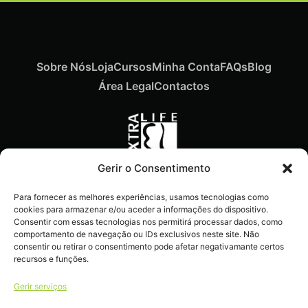
Sobre Nós
Loja
Cursos
Minha Conta
FAQs
Blog
Área Legal
Contactos
Gerir o Consentimento
Recebe ofertas exclusivas,
Para fornecer as melhores experiências, usamos tecnologias como
novidades e dicas
cookies para armazenar e/ou aceder a informações do dispositivo.
imperdíveis diretamente no
Consentir com essas tecnologias nos permitirá processar dados, como
comportamento de navegação ou IDs exclusivos neste site. Não
teu e-mail.
consentir ou retirar o consentimento pode afetar negativamante certos
recursos e funções.
Gerir serviços