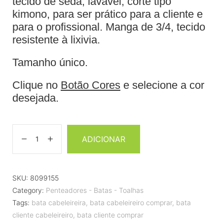
tecido de seda, lavável, corte tipo
kimono, para ser prático para a cliente e
para o profissional. Manga de 3/4, tecido
resistente à lixivia.
Tamanho único.
Clique no
Botão Cores
e selecione a cor
desejada.
ADICIONAR
SKU:
8099155
Category:
Penteadores - Batas - Toalhas
Tags:
bata cabeleireira
,
bata cabeleireiro comprar
,
bata
cliente cabeleireiro
,
bata cliente comprar