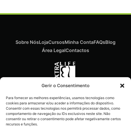
Sobre Nós
Loja
Cursos
Minha Conta
FAQs
Blog
Área Legal
Contactos
Gerir o Consentimento
Recebe ofertas exclusivas,
Para fornecer as melhores experiências, usamos tecnologias como
novidades e dicas
cookies para armazenar e/ou aceder a informações do dispositivo.
imperdíveis diretamente no
Consentir com essas tecnologias nos permitirá processar dados, como
comportamento de navegação ou IDs exclusivos neste site. Não
teu e-mail.
consentir ou retirar o consentimento pode afetar negativamante certos
recursos e funções.