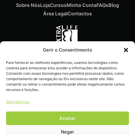
Sobre Nós
Loja
Cursos
Minha Conta
FAQs
Blog
Área Legal
Contactos
Gerir o Consentimento
Recebe ofertas exclusivas,
Para fornecer as melhores experiências, usamos tecnologias como
novidades e dicas
cookies para armazenar e/ou aceder a informações do dispositivo.
imperdíveis diretamente no
Consentir com essas tecnologias nos permitirá processar dados, como
comportamento de navegação ou IDs exclusivos neste site. Não
teu e-mail.
consentir ou retirar o consentimento pode afetar negativamante certos
recursos e funções.
Gerir serviços
Aceitar
Livro de reclamações
Negar