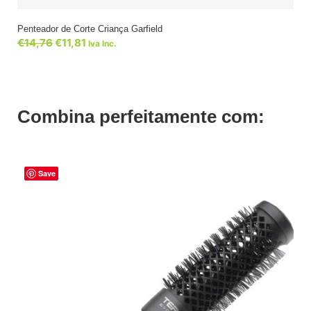
Penteador de Corte Criança Garfield
€
14,76
€
11,81
Iva Inc.
Combina perfeitamente com:
Save