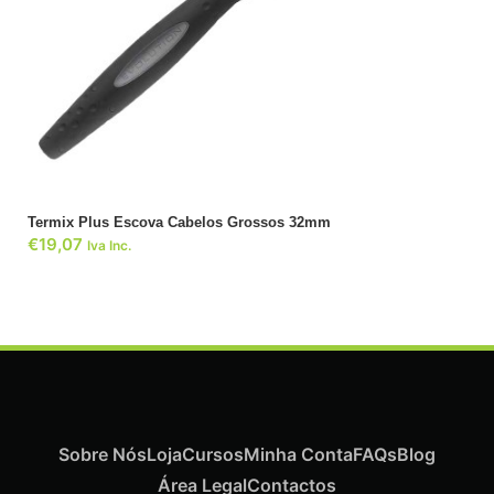
ADICIONAR
Termix Plus Escova Cabelos Grossos 32mm
€
19,07
Iva Inc.
Sobre Nós
Loja
Cursos
Minha Conta
FAQs
Blog
Área Legal
Contactos