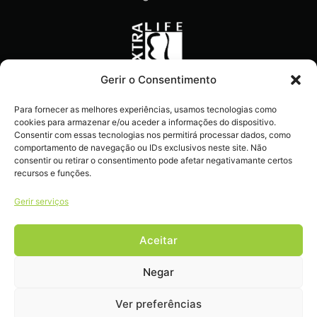
Gerir o Consentimento
Recebe ofertas exclusivas,
Para fornecer as melhores experiências, usamos tecnologias como
novidades e dicas
cookies para armazenar e/ou aceder a informações do dispositivo.
imperdíveis diretamente no
Consentir com essas tecnologias nos permitirá processar dados, como
comportamento de navegação ou IDs exclusivos neste site. Não
teu e-mail.
consentir ou retirar o consentimento pode afetar negativamante certos
recursos e funções.
Gerir serviços
Aceitar
Livro de reclamações
Negar
Ver preferências