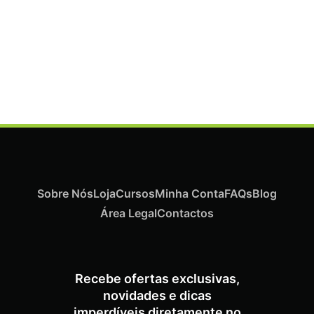
Termix Plus Escova Cabelos Grossos 32mm
€
19,07
Iva Inc.
Sobre Nós
Loja
Cursos
Minha Conta
FAQs
Blog
Área Legal
Contactos
Recebe ofertas exclusivas,
novidades e dicas
imperdíveis diretamente no