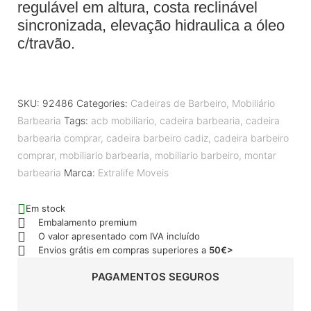
regulável em altura, costa reclinável
sincronizada, elevação hidraulica a óleo
c/travão.
SKU:
92486
Categories:
Cadeiras de Barbeiro
,
Mobiliário
Barbearia
Tags:
acb mobiliario
,
cadeira barbearia
,
cadeira
barbearia comprar
,
cadeira barbeiro cadiz
,
cadeira barbeiro
comprar
,
mobiliario barbearia
,
mobiliario barbeiro
,
montar
barbearia
Marca:
Extralife Moveis
Em stock
Embalamento premium
O valor apresentado com IVA incluído
Envios grátis em compras superiores a
50€>
PAGAMENTOS SEGUROS