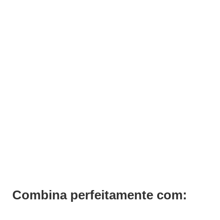
Cadeira Barbearia Olimpo Preta
€
1.338,14
€
1.070,51
Iva Inc.
Combina perfeitamente com: