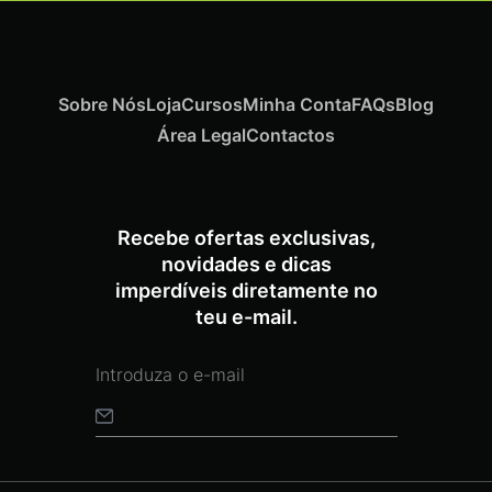
Sobre Nós
Loja
Cursos
Minha Conta
FAQs
Blog
Área Legal
Contactos
ADICIONAR
Recebe ofertas exclusivas,
novidades e dicas
imperdíveis diretamente no
Termix Soft Escova Cabelos Finos 17mm
€
15,87
Iva Inc.
teu e-mail.