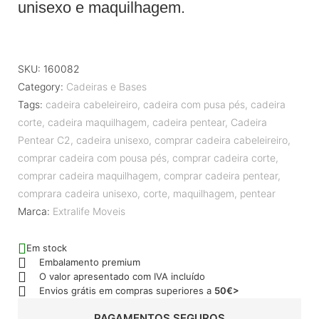
unisexo e maquilhagem.
SKU:
160082
Category:
Cadeiras e Bases
Tags:
cadeira cabeleireiro
,
cadeira com pusa pés
,
cadeira
corte
,
cadeira maquilhagem
,
cadeira pentear
,
Cadeira
Pentear C2
,
cadeira unisexo
,
comprar cadeira cabeleireiro
,
comprar cadeira com pousa pés
,
comprar cadeira corte
,
comprar cadeira maquilhagem
,
comprar cadeira pentear
,
comprara cadeira unisexo
,
corte
,
maquilhagem
,
pentear
Marca:
Extralife Moveis
Em stock
Embalamento premium
O valor apresentado com IVA incluído
Envios grátis em compras superiores a
50€>
PAGAMENTOS SEGUROS