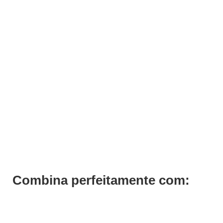
Cadeira Corte de Criança Extralife
€
246,00
€
184,50
Iva Inc.
Combina perfeitamente com:
Save