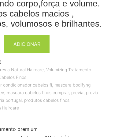
indo corpo,força e volume.
os cabelos macios ,
s, volumosos e brilhantes.
ADICIONAR
6
revia Natural Haircare
,
Volumizing Tratamento
Cabelos Finos
 condicionador cabelos fi
,
mascara bodifyng
rev
,
mascara cabelos finos comprar
,
previa
,
previa
via portugal
,
produtos cabelos finos
a Haircare
amento premium