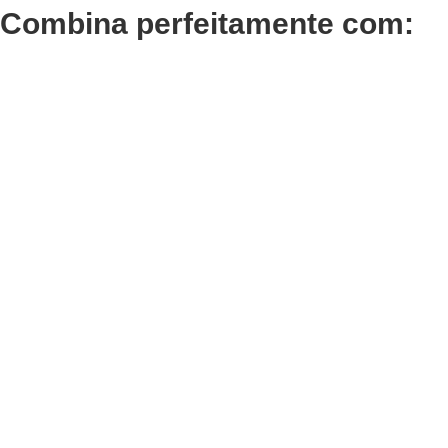
Combina perfeitamente com:
Adicionar
Adicionar
Termix Plus Escova
Termix
Cabelos Grossos 32mm
Cabelo
€
21,03
€
16,30
Iva Inc.
Iva In
Adicionar
Adicionar
Termix Soft Escova
Termix
Cabelos Finos 32mm
Cabelo