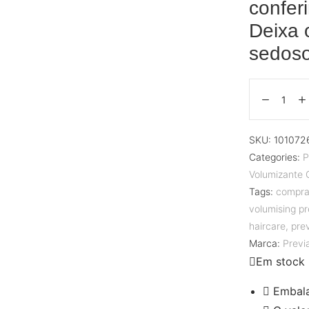
classifi
confer
cação
de
Deixa 
cliente
sedoso
SKU:
101072
Categories:
P
Volumizante 
Tags:
comprar
volumising p
haircare
,
pre
Marca:
Previ
Em stock
Embal