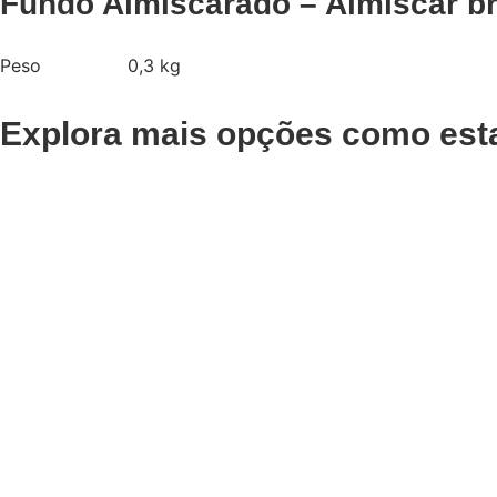
Fundo Almiscarado – Almiscar br
Peso
0,3 kg
Explora mais opções como est
Adicionar
Adicionar
Condicionador
Pó Des
Disciplinante Taming
Previa 
Previa 1000ml
€
37,52
Iva Inc
€
81,30
Iva Inc.
Adicionar
Adicionar