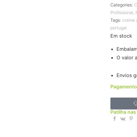
Categories:
C
Profissional
,
Tags:
creme 
portugal
Em stock
Embalam
O valor 
Envios g
Pagamento
Patilha nas