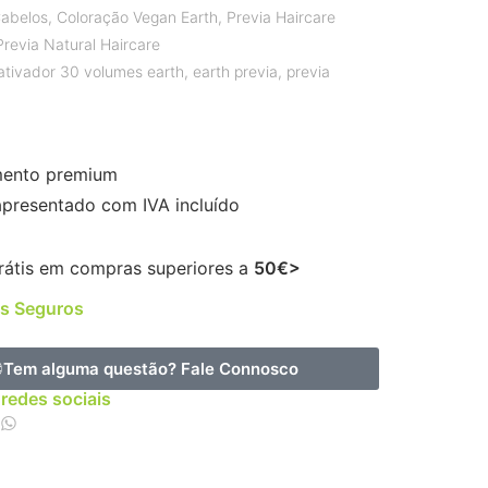
abelos
,
Coloração Vegan Earth
,
Previa Haircare
Previa Natural Haircare
ativador 30 volumes earth
,
earth previa
,
previa
ento premium
apresentado com IVA incluído
rátis em compras superiores a
50€>
s Seguros
Tem alguma questão?
Fale Connosco
 redes sociais