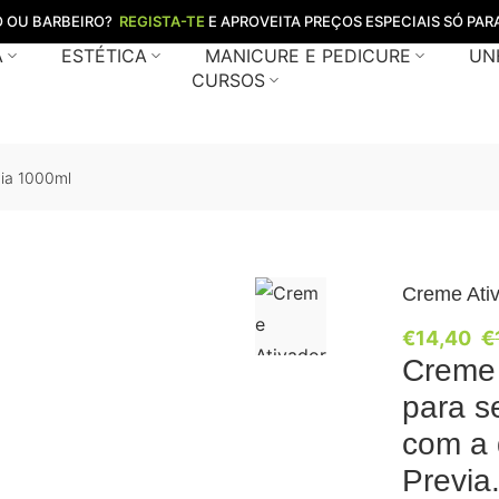
O OU BARBEIRO?
REGISTA-TE
E APROVEITA PREÇOS ESPECIAIS SÓ PARA
A
ESTÉTICA
MANICURE E PEDICURE
UN
CURSOS
via 1000ml
Creme Ati
€
14,40
€
Creme 
para s
com a 
Previa