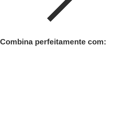
Combina perfeitamente com:
Adicionar
Adicionar
Termix Plus Escova
Termix
Cabelos Grossos 32mm
Cabelo
€
21,03
€
16,30
Iva Inc.
Iva In
Adicionar
Adicionar