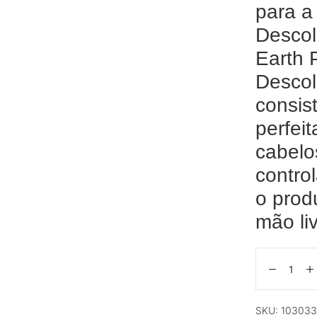
para a
Descol
Earth 
Descol
consis
perfei
cabelo
contro
o prod
mão liv
SKU:
103033