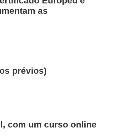
ertificado Europeu e
aumentam as
s prévios)
l
, com um curso online