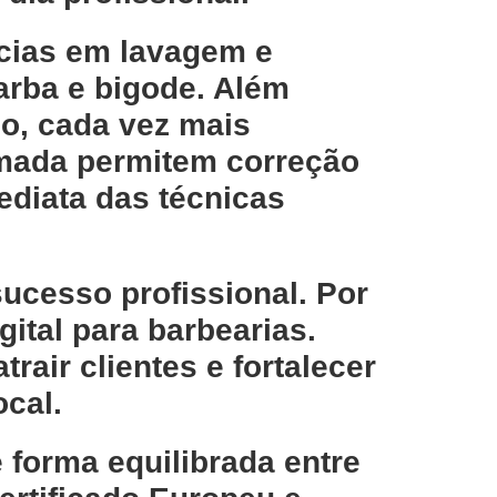
ncias em
lavagem e
rba e bigode
. Além
no
, cada vez mais
amada
permitem correção
ediata das técnicas
ucesso profissional. Por
gital para barbearias
.
air clientes e fortalecer
ocal.
e forma equilibrada entre