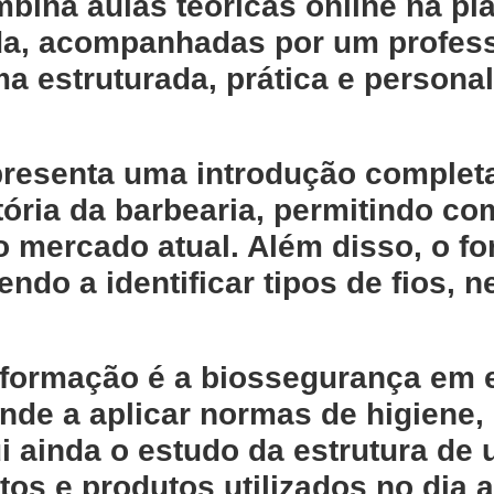
ombina
aulas teóricas online na pl
da
, acompanhadas por um
profes
a estruturada, prática e persona
apresenta uma
introdução completa
tória da barbearia
, permitindo co
no mercado atual. Além disso, o 
endo a identificar tipos de fios, 
 formação é a
biossegurança em e
ende a aplicar normas de higiene
ui ainda o estudo da
estrutura de
tos e produtos utilizados
no dia a