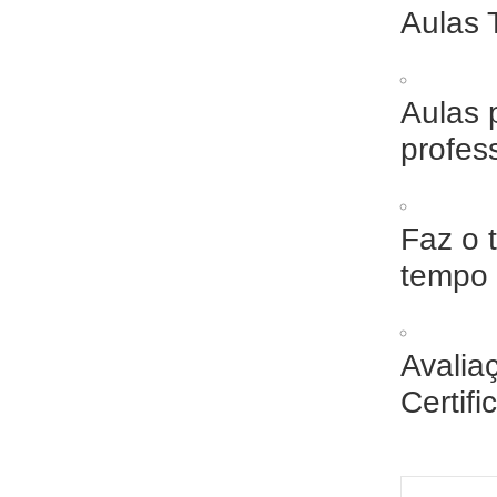
Aulas 
Aulas 
profes
Faz o 
tempo
Avalia
Certif