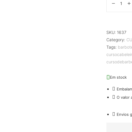
SKU:
1637
Category:
CU
Tags:
barbot
cursocabelei
cursodebarbe
Em stock
Embala
O valor
Envios 