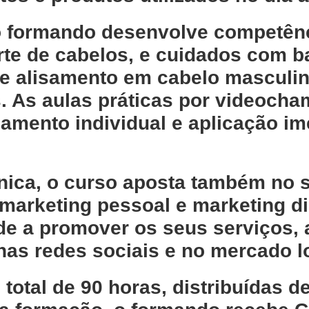
o formando desenvolve competê
rte de cabelos
, e
cuidados com ba
de alisamento em cabelo masculi
s. As
aulas práticas por videoch
mento individual e aplicação im
cnica, o curso aposta também no s
marketing pessoal e marketing di
 a promover os seus serviços, atr
nas redes sociais e no mercado l
 total de 90 horas
, distribuídas d