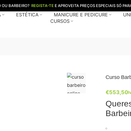
O OU BARBEIRO?
REGISTA-TE
E APROVEITA PREÇOS ESPECIAIS SÓ PARA
A
ESTÉTICA
MANICURE E PEDICURE
UN
CURSOS
Curso Barb
€
553,50
I
Queres
Barbei