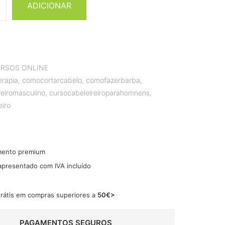
ADICIONAR
RSOS ONLINE
erapia
,
comocortarcabelo
,
comofazerbarba
,
reiromasculino
,
cursocabeleireiroparahomnens
,
iro
mento premium
 apresentado com IVA incluído
grátis em compras superiores a
50€>
PAGAMENTOS SEGUROS