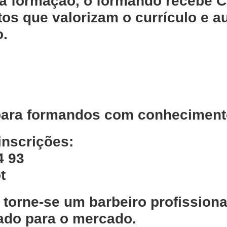
l da formação, o formando recebe
C
os que valorizam o currículo e 
o.
ara formandos com conhecimento
inscrições:
4 93
t
e torne-se um
barbeiro profissiona
tado para o mercado.