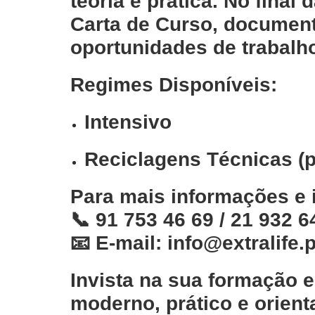
teoria e prática. No fina
Carta de Curso
, document
oportunidades de trabalh
Regimes Disponíveis:
Intensivo
Reciclagens Técnicas
(p
Para mais informações e 
📞
91 753 46 69 / 21 932 6
📧
E-mail:
info@extralife.p
Invista na sua formação 
moderno, prático e orien