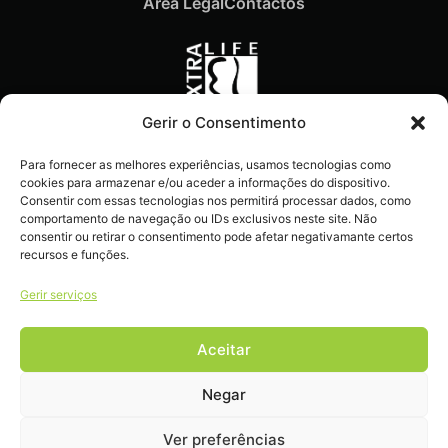
Área Legal
Contactos
Gerir o Consentimento
Recebe ofertas exclusivas,
Para fornecer as melhores experiências, usamos tecnologias como
novidades e dicas
cookies para armazenar e/ou aceder a informações do dispositivo.
imperdíveis diretamente no
Consentir com essas tecnologias nos permitirá processar dados, como
comportamento de navegação ou IDs exclusivos neste site. Não
teu e-mail.
consentir ou retirar o consentimento pode afetar negativamante certos
recursos e funções.
Gerir serviços
Aceitar
Livro de reclamações
Negar
Ver preferências