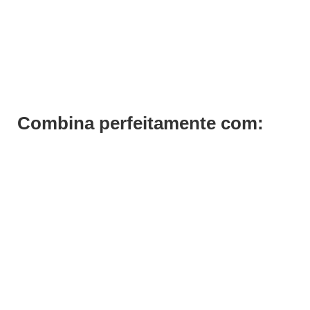
Dipping Powder Color DP9 Andreia 10g
€
10,49
Iva Inc.
Combina perfeitamente com: