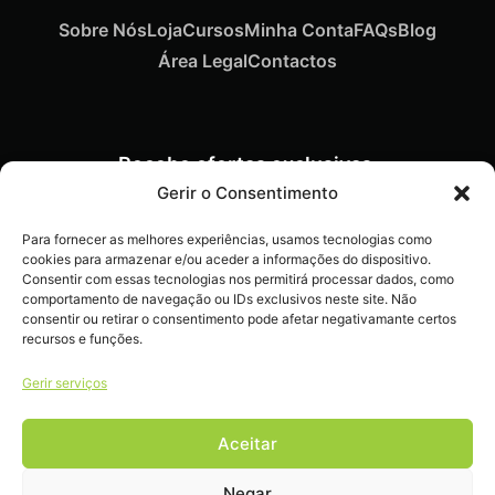
Sobre Nós
Loja
Cursos
Minha Conta
FAQs
Blog
Área Legal
Contactos
Recebe ofertas exclusivas,
novidades e dicas
Gerir o Consentimento
imperdíveis diretamente no
Para fornecer as melhores experiências, usamos tecnologias como
teu e-mail.
cookies para armazenar e/ou aceder a informações do dispositivo.
Consentir com essas tecnologias nos permitirá processar dados, como
comportamento de navegação ou IDs exclusivos neste site. Não
consentir ou retirar o consentimento pode afetar negativamante certos
recursos e funções.
Gerir serviços
Livro de reclamações
Aceitar
Negar