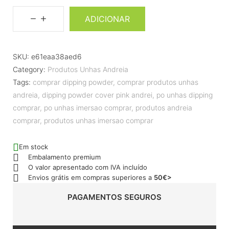
ADICIONAR
SKU:
e61eaa38aed6
Category:
Produtos Unhas Andreia
Tags:
comprar dipping powder
,
comprar produtos unhas
andreia
,
dipping powder cover pink andrei
,
po unhas dipping
comprar
,
po unhas imersao comprar
,
produtos andreia
comprar
,
produtos unhas imersao comprar
Em stock
Embalamento premium
O valor apresentado com IVA incluído
Envios grátis em compras superiores a
50€>
PAGAMENTOS SEGUROS