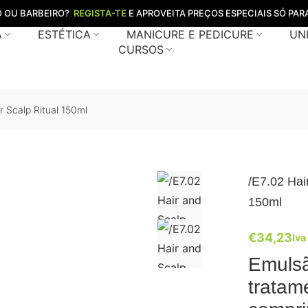
O OU BARBEIRO?
REGISTA-TE
E APROVEITA PREÇOS ESPECIAIS SÓ PARA
A
ESTÉTICA
MANICURE E PEDICURE
UN
CURSOS
r Scalp Ritual 150ml
/E7.02 Hai
150ml
€
34,23
Iva
Emulsã
tratam