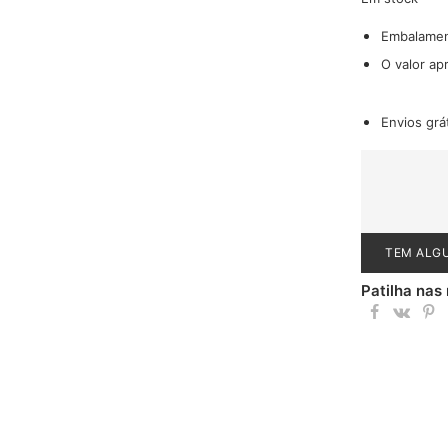
Embalame
O valor ap
Envios grá
TEM ALG
Patilha nas