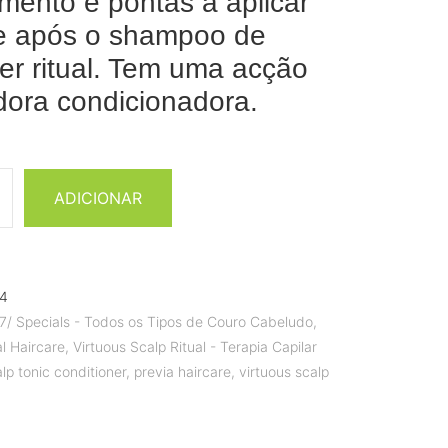
mento e pontas a aplicar
e após o shampoo de
er ritual. Tem uma acção
dora condicionadora.
ADICIONAR
4
7/ Specials - Todos os Tipos de Couro Cabeludo
,
l Haircare
,
Virtuous Scalp Ritual - Terapia Capilar
alp tonic conditioner
,
previa haircare
,
virtuous scalp