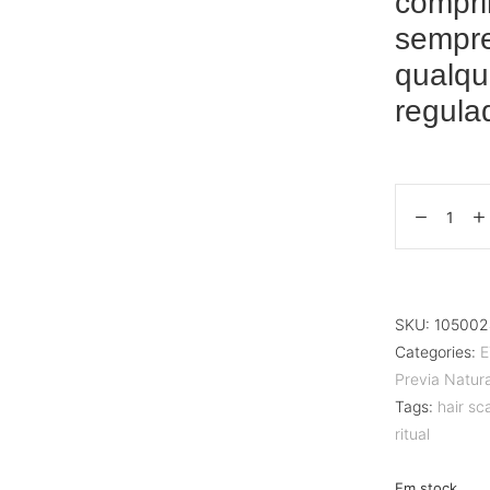
compri
sempr
qualqu
regula
SKU:
105002
Categories:
E
Previa Natura
Tags:
hair sc
ritual
Em stock