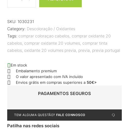
SKU:
1030231
Category:
Descoloração / Oxidantes
Tags:
comprar coloraçao cabelos
,
comprar oxidante 20
cabelos
,
comprar oxidante 20 volumes
,
comprar tinta
cabelos
,
oxidante 20 volumes previa
,
previa
,
previa portugal
Em stock
Embalamento premium
O valor apresentado com IVA incluído
Envios grátis em compras superiores a
50€>
PAGAMENTOS SEGUROS
TEM ALGUMA QUESTÃO?
FALE CONNOSCO
Patilha nas redes sociais