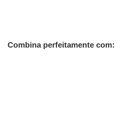
Emulsão Oxidante 30 Volumes Previa 150ml
€
5,54
Iva Inc.
Combina perfeitamente com:
Save