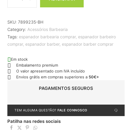
SKU:
7899235-BH
Category:
Acessórios Barbearia
Tags:
espanador barbearia comprar
,
espanador barbeiro
comprar
,
espanador barber
,
espanador barber comprar
Em stock
Embalamento premium
O valor apresentado com IVA incluído
Envios grátis em compras superiores a
50€>
PAGAMENTOS SEGUROS
TEM ALGUMA QUESTÃO?
FALE CONNOSCO
Patilha nas redes sociais