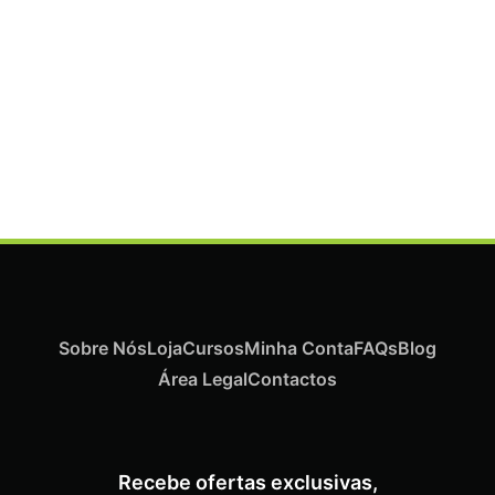
Termix Plus Escova Cabelos Grossos 32mm
€
21,03
Iva Inc.
Sobre Nós
Loja
Cursos
Minha Conta
FAQs
Blog
Área Legal
Contactos
Recebe ofertas exclusivas,