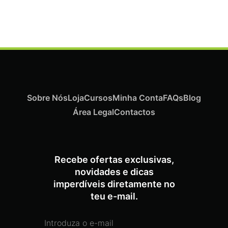
Sobre Nós
Loja
Cursos
Minha Conta
FAQs
Blog
Área Legal
Contactos
ADICIONAR
Recebe ofertas exclusivas,
novidades e dicas
imperdíveis diretamente no
Termix Soft Escova Cabelos Finos 17mm
€
15,87
Iva Inc.
teu e-mail.