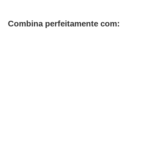
Escova Cerâmica Iónica 25 mm Bifull
€
10,46
Iva Inc.
Combina perfeitamente com: