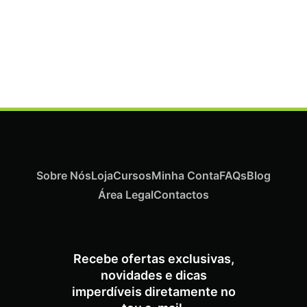
Sobre Nós
Loja
Cursos
Minha Conta
FAQs
Blog
Área Legal
Contactos
ADICIONAR
Recebe ofertas exclusivas,
novidades e dicas
imperdíveis diretamente no
Termix Soft Escova Cabelos Finos 17mm
€
15,87
Iva Inc.