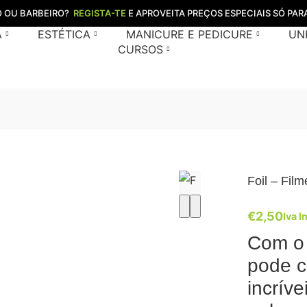
O OU BARBEIRO?
REGISTA-TE
E APROVEITA PREÇOS ESPECIAIS SÓ PARA
A
ESTÉTICA
MANICURE E PEDICURE
UN
CURSOS
Foil – Film
€
2,50
Iva I
Com o 
pode c
incríve