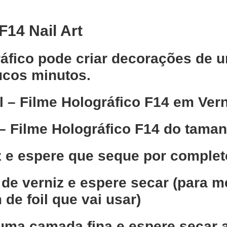
F14 Nail Art
áfico pode criar decorações de u
ucos minutos.
l – Filme Holográfico F14 em Vern
 – Filme Holográfico F14 do tama
z e espere que seque por complet
de verniz e espere secar (para m
de foil que vai usar)
numa camada fina e espere secar a