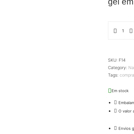
gel em
SKU:
F14
Category:
Nai
Tags:
comprar
Em stock
Embala
O valor
Envios 