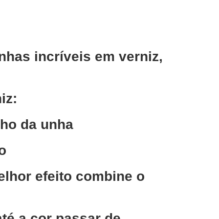
nhas incríveis em verniz,
iz:
nho da unha
o
elhor efeito combine o
té a cor passar de