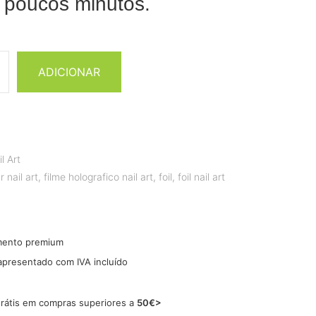
 poucos minutos.
ADICIONAR
l Art
 nail art
,
filme holografico nail art
,
foil
,
foil nail art
mento premium
 apresentado com IVA incluído
grátis em compras superiores a
50€>