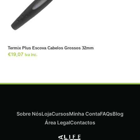
ADICIONAR
Termix Plus Escova Cabelos Grossos 32mm
€
19,07
Iva Inc.
Sobre Nós
Loja
Cursos
Minha Conta
FAQs
Blog
Área Legal
Contactos