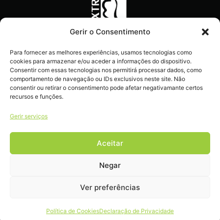
Gerir o Consentimento
Recebe ofertas exclusivas,
Para fornecer as melhores experiências, usamos tecnologias como
novidades e dicas
cookies para armazenar e/ou aceder a informações do dispositivo.
imperdíveis diretamente no
Consentir com essas tecnologias nos permitirá processar dados, como
comportamento de navegação ou IDs exclusivos neste site. Não
teu e-mail.
consentir ou retirar o consentimento pode afetar negativamante certos
recursos e funções.
Gerir serviços
Aceitar
Livro de reclamações
Negar
Ver preferências
COPYRIGHT 2022 – 2026 © EXTRALIFE . ALL RIGHTS RESERVED.
Política de Cookies
Declaração de Privacidade
DEVELOPED BY
DULCI.AI