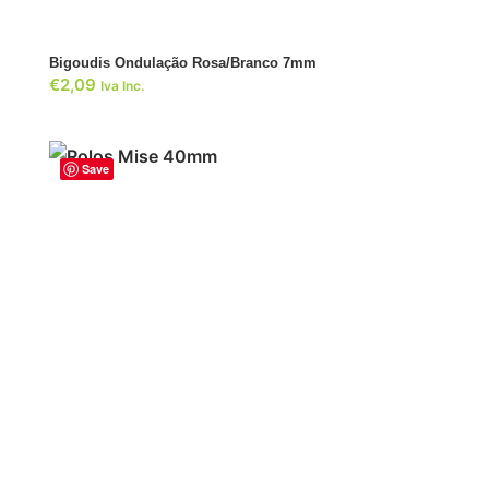
ADICIONAR
Bigoudis Ondulação Rosa/Branco 7mm
€
2,09
Iva Inc.
Save