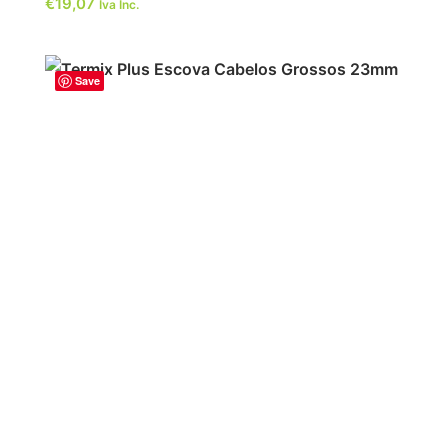
€
19,07
Iva Inc.
Save