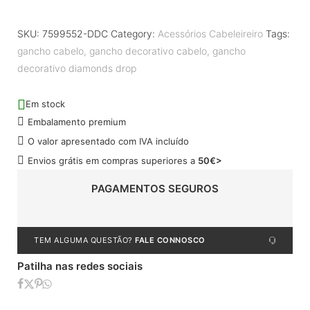
SKU:
7599552-DDC
Category:
Acessórios Cabeleireiro
Tags:
gancho cabelo
,
gancho decorativo cabelo
,
gancho
decorativo diamonds drop
Em stock
Embalamento premium
O valor apresentado com IVA incluído
Envios grátis em compras superiores a
50€>
PAGAMENTOS SEGUROS
TEM ALGUMA QUESTÃO?
FALE CONNOSCO
Patilha nas redes sociais