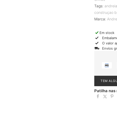
Tags:
andreia
construçao b
Marca:
Andre
Em stock
Embalam
O valor 
Envios g
TEM ALG
Patilha nas