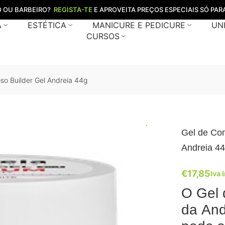
O OU BARBEIRO?
REGISTA-TE
E APROVEITA PREÇOS ESPECIAIS SÓ PARA
A
ESTÉTICA
MANICURE E PEDICURE
UN
CURSOS
so Builder Gel Andreia 44g
Gel de Con
Andreia 4
€
17,85
Iva 
O Gel 
da And