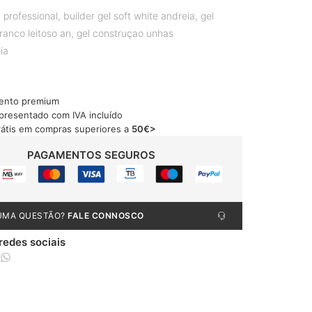
 professional
,
builder gel soft white andreia
,
gel
ranco leitoso an
,
gel construçao unhas
ia
ento premium
apresentado com IVA incluído
rátis em compras superiores a
50€>
PAGAMENTOS SEGUROS
UMA QUESTÃO?
FALE CONNOSCO
 redes sociais