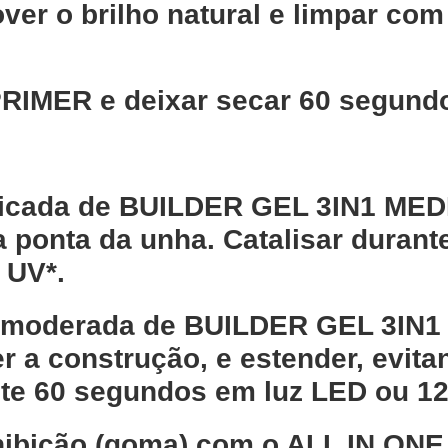
ver o brilho natural e limpar co
RIMER e deixar secar 60 segund
ticada de BUILDER GEL 3IN1 MED
 a ponta da unha. Catalisar dura
 UV*.
e moderada de BUILDER GEL 3IN
er a construção, e estender, evit
ante 60 segundos em luz LED ou 1
nibição (goma) com o ALL IN O