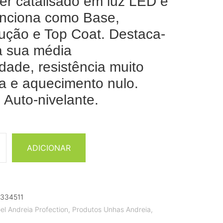
er catalisado em luz LED e
nciona como Base,
ução e Top Coat. Destaca-
a sua média
idade, resistência muito
a e aquecimento nulo.
 Auto-nivelante.
ADICIONAR
334511
el Andreia Profection
,
Produtos Unhas Andreia
,