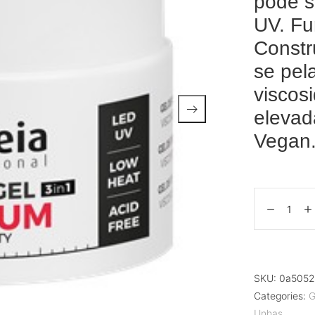
pode s
UV. Fu
Constr
se pel
viscos
elevad
Vegan.
SKU:
0a5052
Categories:
G
Unhas