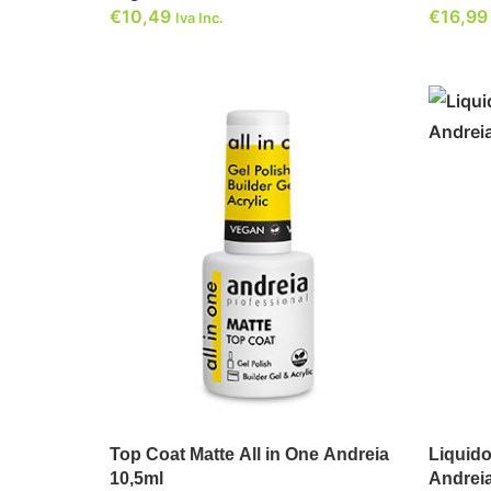
€
10,49
€
16,99
Iva Inc.
ADICIONAR
Top Coat Matte All in One Andreia
Liquido
10,5ml
Andrei