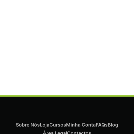
ADICIONAR
Termix Plus Escova Cabelos Grossos 32mm
€
21,03
Iva Inc.
Sobre Nós
Loja
Cursos
Minha Conta
FAQs
Blog
Área Legal
Contactos