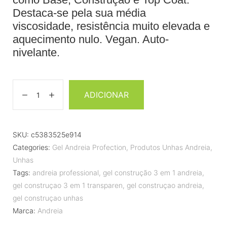
Destaca-se pela sua média
viscosidade, resistência muito elevada e
aquecimento nulo. Vegan. Auto-
nivelante.
ADICIONAR
SKU:
c5383525e914
Categories:
Gel Andreia Profection
,
Produtos Unhas Andreia
,
Unhas
Tags:
andreia professional
,
gel construção 3 em 1 andreia
,
gel construçao 3 em 1 transparen
,
gel construçao andreia
,
gel construçao unhas
Marca:
Andreia