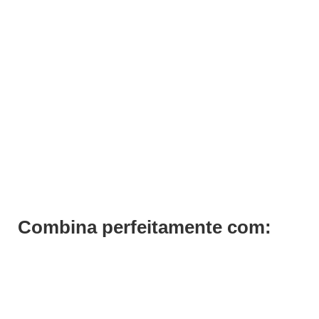
Verniz Gel Andreia 281
€
6,99
€
5,24
Iva Inc.
Combina perfeitamente com: