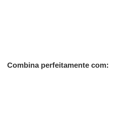
Pó Descolorante Azul Previa 500gr.
€
37,52
Iva Inc.
Combina perfeitamente com: