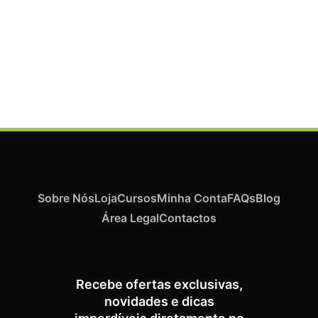
Termix Plus Escova Cabelos Grossos 32mm
€
19,07
Iva Inc.
Sobre Nós
Loja
Cursos
Minha Conta
FAQs
Blog
Área Legal
Contactos
Recebe ofertas exclusivas,
novidades e dicas