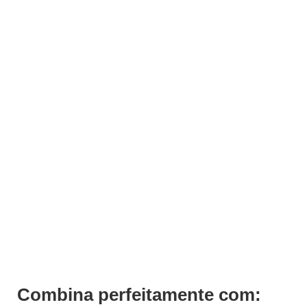
ADICIONAR
Mascara Argila Verde Peles Oleosas Ischia 150ml
€
22,00
Iva Inc.
Combina perfeitamente com: