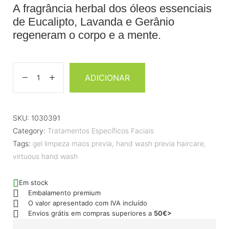
A fragrância herbal dos óleos essenciais
de Eucalipto, Lavanda e Gerânio
regeneram o corpo e a mente.
ADICIONAR
SKU:
1030391
Category:
Tratamentos Específicos Faciais
Tags:
gel limpeza maos previa
,
hand wash previa haircare
,
virtuous hand wash
Em stock
Embalamento premium
O valor apresentado com IVA incluído
Envios grátis em compras superiores a
50€>