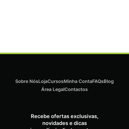
Termix Plus Escova Cabelos Grossos 32mm
€
19,07
Iva Inc.
Sobre Nós
Loja
Cursos
Minha Conta
FAQs
Blog
Área Legal
Contactos
Recebe ofertas exclusivas,
novidades e dicas