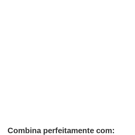
ADICIONAR
Dipping Powder Color DP1 Andreia 10g
€
10,49
Iva Inc.
Combina perfeitamente com: