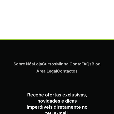
Termix Plus Escova Cabelos Grossos 32mm
€
19,07
Iva Inc.
Sobre Nós
Loja
Cursos
Minha Conta
FAQs
Blog
Área Legal
Contactos
Recebe ofertas exclusivas,
novidades e dicas
imperdíveis diretamente no
teu e-mail.