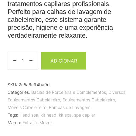
tratamentos capilares profissionais.
Perfeito para calhas de lavagem de
cabeleireiro, este sistema garante
precisão, higiene e uma experiência
verdadeiramente relaxante.
ADICIONAR
SKU:
2c5a6c94ba9d
Categories:
Bacias de Porcelana e Complementos
,
Diversos
Equipamentos Cabeleireiro
,
Equipamentos Cabeleireiro
,
Móveis Cabeleireiro
,
Rampas de Lavagem
Tags:
Head spa
,
kit head
,
kit spa
,
spa capilar
Marca:
Extralife Moveis