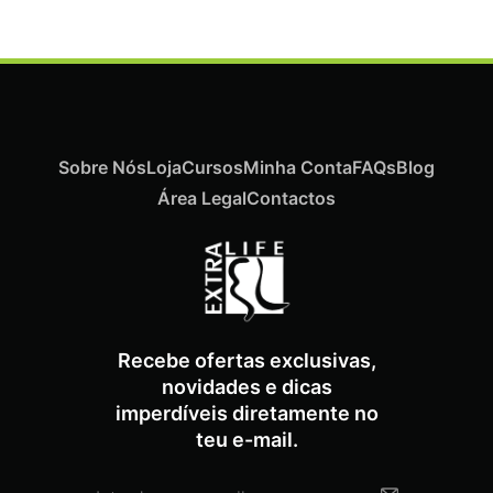
Sobre Nós
Loja
Cursos
Minha Conta
FAQs
Blog
Área Legal
Contactos
ADICIONAR
Termix Soft Escova Cabelos Finos 17mm
Recebe ofertas exclusivas,
€
15,87
Iva Inc.
novidades e dicas
imperdíveis diretamente no
teu e-mail.