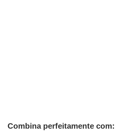
ADICIONAR
Hybrid Gel H2 Andreia
€
3,69
Iva Inc.
Combina perfeitamente com: