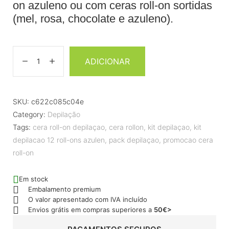
on azuleno ou com ceras roll-on sortidas
(mel, rosa, chocolate e azuleno).
ADICIONAR
SKU:
c622c085c04e
Category:
Depilação
Tags:
cera roll-on depilaçao
,
cera rollon
,
kit depilaçao
,
kit
depilacao 12 roll-ons azulen
,
pack depilaçao
,
promocao cera
roll-on
Em stock
Embalamento premium
O valor apresentado com IVA incluído
Envios grátis em compras superiores a
50€>