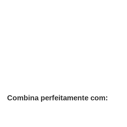
ADICIONAR
Panela de Cera ProWax 100W 400gr
€
17,10
Iva Inc.
Combina perfeitamente com: