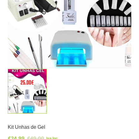
Kit Unhas de Gel
€
24,99
€
49,00
Iva Inc.