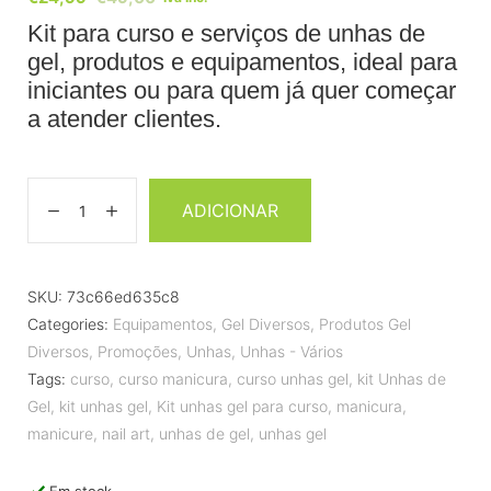
Kit para curso e serviços de unhas de
gel, produtos e equipamentos, ideal para
iniciantes ou para quem já quer começar
a atender clientes.
ADICIONAR
SKU:
73c66ed635c8
Categories:
Equipamentos
,
Gel Diversos
,
Produtos Gel
Diversos
,
Promoções
,
Unhas
,
Unhas - Vários
Tags:
curso
,
curso manicura
,
curso unhas gel
,
kit Unhas de
Gel
,
kit unhas gel
,
Kit unhas gel para curso
,
manicura
,
manicure
,
nail art
,
unhas de gel
,
unhas gel
Em stock