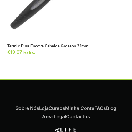
ADICIONAR
Termix Plus Escova Cabelos Grossos 32mm
€
19,07
Iva Inc.
Sobre Nós
Loja
Cursos
Minha Conta
FAQs
Blog
Área Legal
Contactos