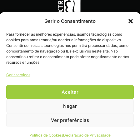
Gerir o Consentimento
Recebe ofertas exclusivas,
Para fornecer as melhores experiências, usamos tecnologias como
novidades e dicas
cookies para armazenar e/ou aceder a informações do dispositivo.
imperdíveis diretamente no
Consentir com essas tecnologias nos permitirá processar dados, como
comportamento de navegação ou IDs exclusivos neste site. Não
teu e-mail.
consentir ou retirar o consentimento pode afetar negativamante certos
recursos e funções.
Gerir serviços
Aceitar
Livro de reclamações
Negar
Ver preferências
COPYRIGHT 2022 – 2026 © EXTRALIFE . ALL RIGHTS RESERVED.
Política de Cookies
Declaração de Privacidade
DEVELOPED BY
DULCI.AI