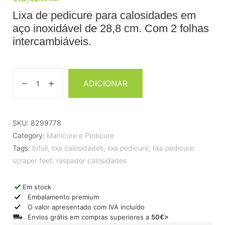
Lixa de pedicure para calosidades em
aço inoxidável de 28,8 cm. Com 2 folhas
intercambiáveis.
ADICIONAR
SKU:
8299778
Category:
Manicure e Pedicure
Tags:
bifull
,
lixa calosidades
,
lixa pedicure
,
lixa pedicure
scraper feet
,
raspador calosidades
Em stock
Embalamento premium
O valor apresentado com IVA incluído
Envios grátis em compras superiores a
50€>