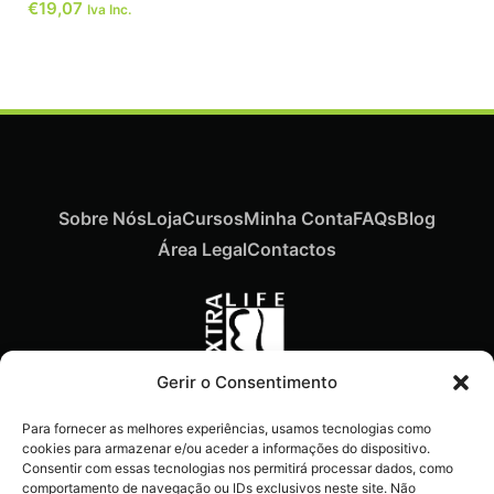
€
19,07
Iva Inc.
Sobre Nós
Loja
Cursos
Minha Conta
FAQs
Blog
Área Legal
Contactos
Gerir o Consentimento
Recebe ofertas exclusivas,
Para fornecer as melhores experiências, usamos tecnologias como
novidades e dicas
cookies para armazenar e/ou aceder a informações do dispositivo.
imperdíveis diretamente no
Consentir com essas tecnologias nos permitirá processar dados, como
comportamento de navegação ou IDs exclusivos neste site. Não
teu e-mail.