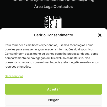
Área Legal
Contactos
Gerir o Consentimento
Recebe ofertas exclusivas,
Para fornecer as melhores experiências, usamos tecnologias como
novidades e dicas
cookies para armazenar e/ou aceder a informações do dispositivo.
imperdíveis diretamente no
Consentir com essas tecnologias nos permitirá processar dados, como
comportamento de navegação ou IDs exclusivos neste site. Não
teu e-mail.
consentir ou retirar o consentimento pode afetar negativamante certos
recursos e funções.
Gerir serviços
Aceitar
Livro de reclamações
Negar