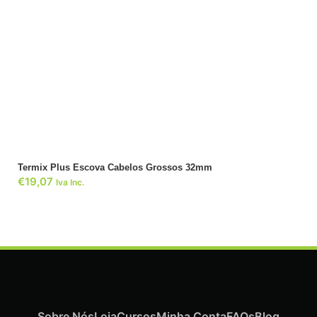
ADICIONAR
Termix Plus Escova Cabelos Grossos 32mm
€
19,07
Iva Inc.
Sobre Nós
Loja
Cursos
Minha Conta
FAQs
Blog