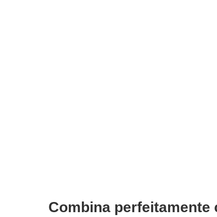
Tinta Cabelo Stargazer Soft Cerise
Tinta C
€
6,77
€
4,74
€
6,77
Iva Inc.
I
Combina perfeitamente