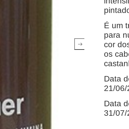
intensi
pintad
É um t
para nu
cor do
os cab
castan
Data d
21/06/
Data d
31/07/