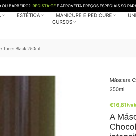
O OU BARBEIRO?
REGISTA-TE
E APROVEITA PREÇOS ESPECIAIS SÓ PARA
A
ESTÉTICA
MANICURE E PEDICURE
UN
CURSOS
e Toner Black 250ml
Máscara C
250ml
€
16,61
Iva 
A Másc
Chocol