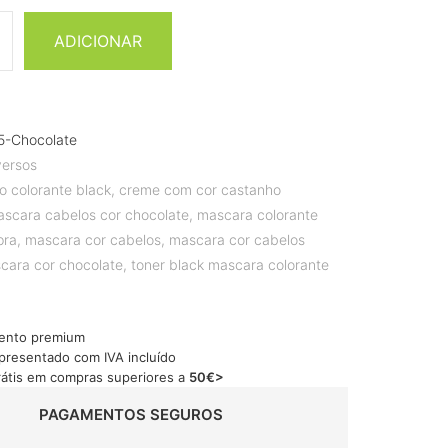
ADICIONAR
5-Chocolate
versos
o colorante black
,
creme com cor castanho
scara cabelos cor chocolate
,
mascara colorante
pra
,
mascara cor cabelos
,
mascara cor cabelos
cara cor chocolate
,
toner black mascara colorante
ento premium
apresentado com IVA incluído
rátis em compras superiores a
50€>
PAGAMENTOS SEGUROS