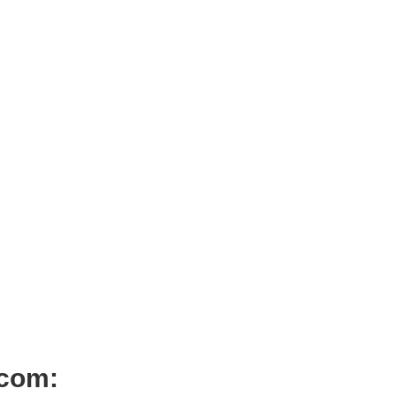
ADICIONAR
ADICIONAR
abelo Stargazer White
Tinta Cabelo Stargazer Silv
€
6,77
va Inc.
Iva Inc.
 com: