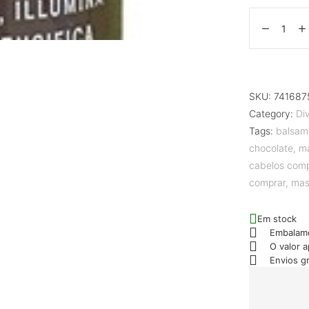
SKU:
741687
Category:
Di
Tags:
balsam
chocolate
,
ma
cabelos com
comprar
,
mas
Em stock
Embalam
O valor 
Envios g