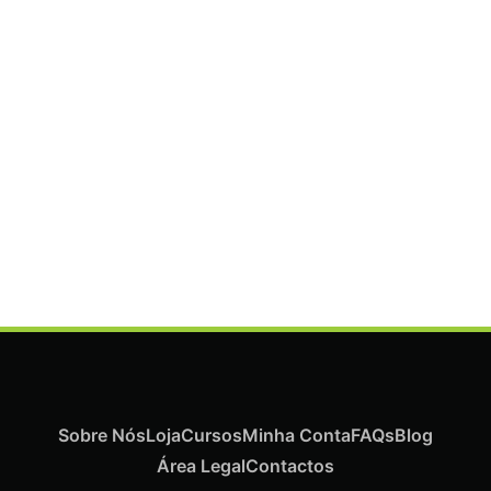
ADICIONAR
Termix Plus Escova Cabelos Grossos 32mm
€
21,03
Iva Inc.
Sobre Nós
Loja
Cursos
Minha Conta
FAQs
Blog
Área Legal
Contactos