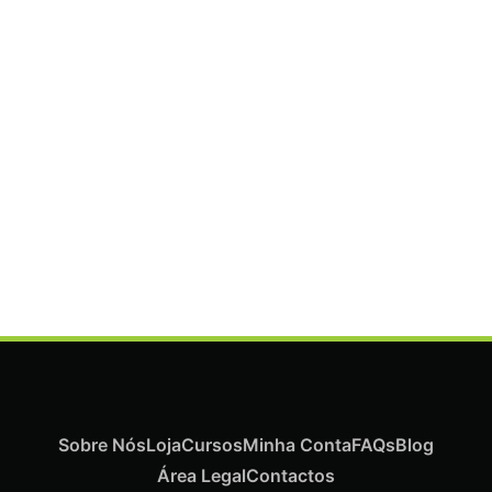
ADICIONAR
Termix Plus Escova Cabelos Grossos 32mm
€
19,07
Iva Inc.
Sobre Nós
Loja
Cursos
Minha Conta
FAQs
Blog
Área Legal
Contactos