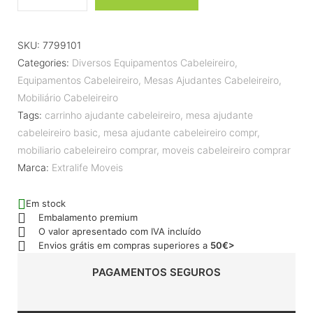
SKU:
7799101
Categories:
Diversos Equipamentos Cabeleireiro
,
Equipamentos Cabeleireiro
,
Mesas Ajudantes Cabeleireiro
,
Mobiliário Cabeleireiro
Tags:
carrinho ajudante cabeleireiro
,
mesa ajudante
cabeleireiro basic
,
mesa ajudante cabeleireiro compr
,
mobiliario cabeleireiro comprar
,
moveis cabeleireiro comprar
Marca:
Extralife Moveis
Em stock
Embalamento premium
O valor apresentado com IVA incluído
Envios grátis em compras superiores a
50€>
PAGAMENTOS SEGUROS