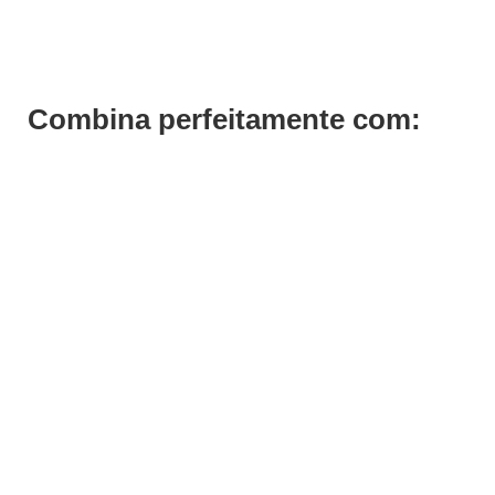
€
1.353,00
€
1.045,50
Iva Inc.
Combina perfeitamente com: