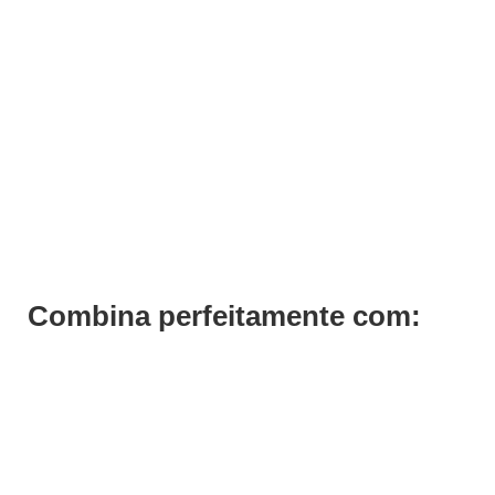
Secador Aéreo Cabeleireiro Honda 3 Velocidades
€
430,50
€
307,50
Iva Inc.
Combina perfeitamente com: