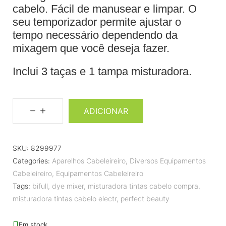
cabelo. Fácil de manusear e limpar. O
seu temporizador permite ajustar o
tempo necessário dependendo da
mixagem que você deseja fazer.
Inclui 3 taças e 1 tampa misturadora.
ADICIONAR
SKU:
8299977
Categories:
Aparelhos Cabeleireiro
,
Diversos Equipamentos
Cabeleireiro
,
Equipamentos Cabeleireiro
Tags:
bifull
,
dye mixer
,
misturadora tintas cabelo compra
,
misturadora tintas cabelo electr
,
perfect beauty
Em stock