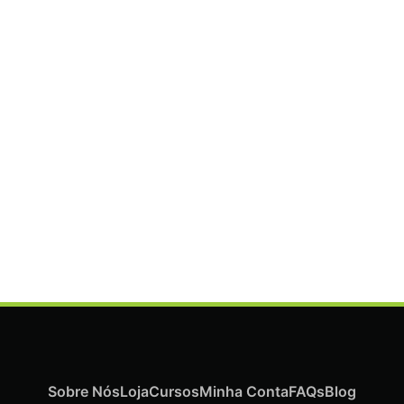
ADICIONAR
Termix Plus Escova Cabelos Grossos 32mm
€
21,03
Iva Inc.
Sobre Nós
Loja
Cursos
Minha Conta
FAQs
Blog