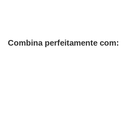
Rampa Lavagem Cabeleireiro Olimpia
€
996,30
€
725,70
Iva Inc.
Combina perfeitamente com: