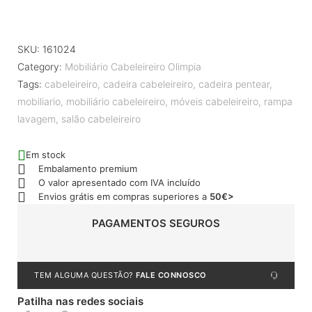
SKU:
161024
Category:
Mobiliário Cabeleireiro Olimpia
Tags:
cabeleireiro
,
cadeira cabeleireiro
,
cadeira pentear
,
mobiliario
,
mobiliário cabeleireiro
,
móveis cabeleireiro
,
rampa
lavagem
,
salão cabeleireiro
Em stock
Embalamento premium
O valor apresentado com IVA incluído
Envios grátis em compras superiores a
50€>
PAGAMENTOS SEGUROS
TEM ALGUMA QUESTÃO?
FALE CONNOSCO
Patilha nas redes sociais