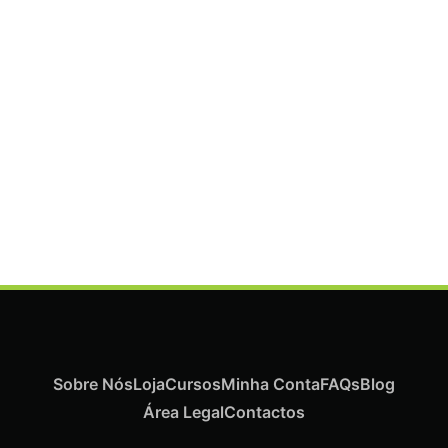
ADICIONAR
Termix Plus Escova Cabelos Grossos 32mm
€
19,07
Iva Inc.
Sobre Nós
Loja
Cursos
Minha Conta
FAQs
Blog
Área Legal
Contactos