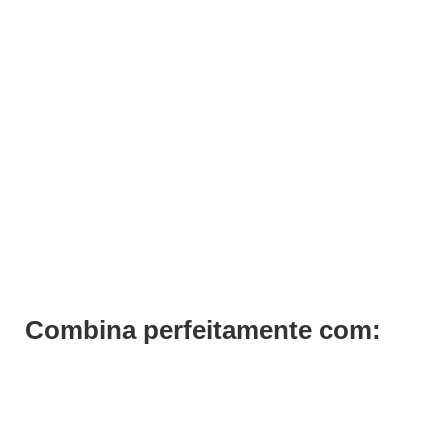
ADICIONAR
Limpador Navalhas de Borracha Bifull
€
5,54
Iva Inc.
Combina perfeitamente com: