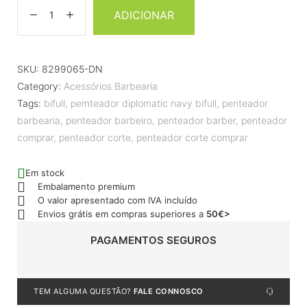
ADICIONAR
SKU:
8299065-DN
Category:
Acessórios Barbearia
Tags:
bifull
,
pemteador diplomatic navy bifull
,
penteador
barbearia
,
penteador barbeiro
,
penteador barber
,
penteador
comprar
,
penteador corte
,
penteador corte comprar
Em stock
Embalamento premium
O valor apresentado com IVA incluído
Envios grátis em compras superiores a
50€>
PAGAMENTOS SEGUROS
TEM ALGUMA QUESTÃO?
FALE CONNOSCO