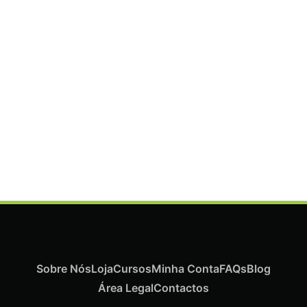
ADICIONAR
Termix Plus Escova Cabelos Grossos 32mm
€
19,07
Iva Inc.
Sobre Nós
Loja
Cursos
Minha Conta
FAQs
Blog
Área Legal
Contactos